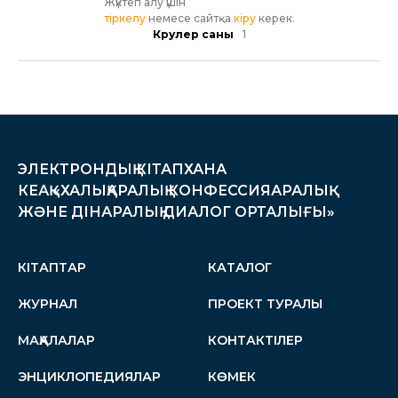
Жүктеп алу үшін
тіркелу
немесе сайтқа
кіру
керек.
Көрулер саны
1
ЭЛЕКТРОНДЫҚ КІТАПХАНА
КЕАҚ «ХАЛЫҚАРАЛЫҚ КОНФЕССИЯАРАЛЫҚ
ЖӘНЕ ДІНАРАЛЫҚ ДИАЛОГ ОРТАЛЫҒЫ»
КІТАПТАР
КАТАЛОГ
ЖУРНАЛ
ПРОЕКТ ТУРАЛЫ
МАҚАЛАЛАР
КОНТАКТІЛЕР
ЭНЦИКЛОПЕДИЯЛАР
КӨМЕК