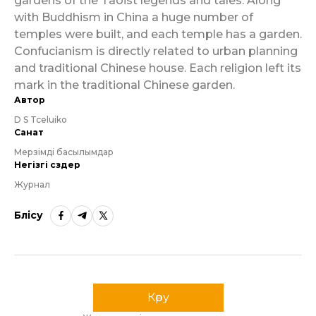
gardens of the Taoist legends and tales. Along
with Buddhism in China a huge number of
temples were built, and each temple has a garden.
Confucianism is directly related to urban planning
and traditional Chinese house. Each religion left its
mark in the traditional Chinese garden.
Автор
D S Tceluiko
Санат
Мерзімді басылымдар
Негізгі сөздер
Журнал
Бөлісу
Көру