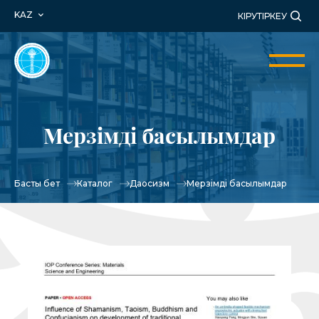
KAZ
КІРУ
ТІРКЕУ
Мерзімді басылымдар
Басты бет
Каталог
Даосизм
Мерзімді басылымдар