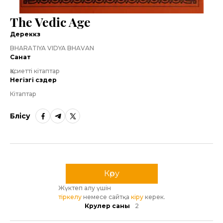
The Vedic Age
Дереккөз
BHARATIYA VIDYA BHAVAN
Санат
Қасиетті кітаптар
Негізгі сөздер
Кітаптар
Бөлісу
Көру
Жүктеп алу үшін
тіркелу
немесе сайтқа
кіру
керек.
Көрулер саны
2