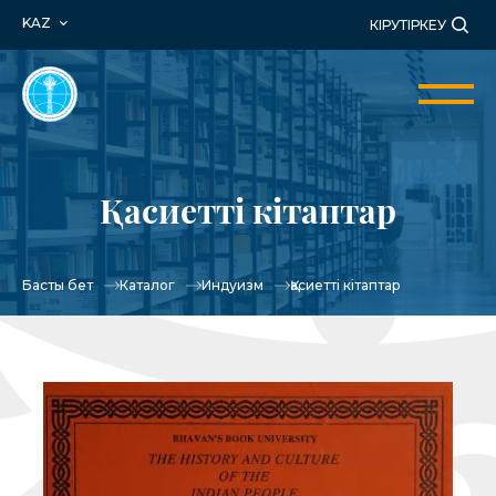
KAZ
КІРУ
ТІРКЕУ
Қасиетті кітаптар
Басты бет
Каталог
Индуизм
Қасиетті кітаптар