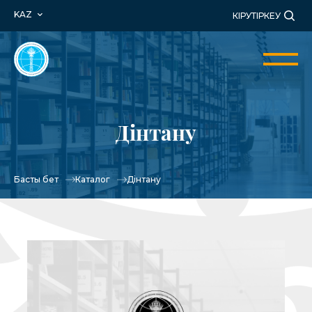
KAZ
КІРУ
ТІРКЕУ
Дінтану
Басты бет
Каталог
Дінтану