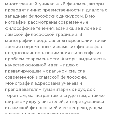
многогранный, уникальный феномен, авторы
проводят линию преемственности и диалога с
западным философских дискурсом. В мо
нографии рассмотрены современные
философские течения, возникшие в лоне ис
ламской философской традиции. В
монографии представлены персоналии, точки
зрения современных исламских философов,
неоднозначность понимания фило софских
проблем современности. Авторы выдвигают в
качестве основной идеи – идею о
превалирующем моральном смысле
современной исламской философии.
Монография адресована ученым и
преподавателям гуманитарных наук, док
торантам, магистрантам и студентам, а также
широкому кругу читателей, интере сующихся
исламской философией и ее непреходящем
значении для интеллекту ального