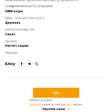
современного знания.
ISBN коды
ISBN – 978-601-304-123-0
Дереккөз
ИФПР КН МНВО РК
Санат
Дінтану
Негізгі сөздер
Журнал
Бөлісу
Көру
Жүктеп алу үшін
тіркелу
немесе сайтқа
кіру
керек.
Көрулер саны
2