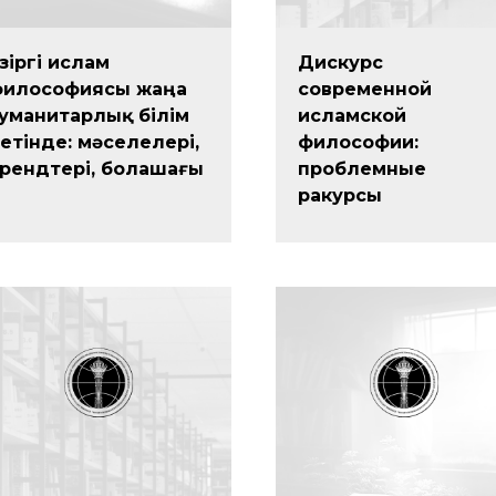
азіргі ислам
Дискурс
философиясы жаңа
современной
уманитарлық білім
исламской
етінде: мәселелері,
философии:
рендтері, болашағы
проблемные
ракурсы