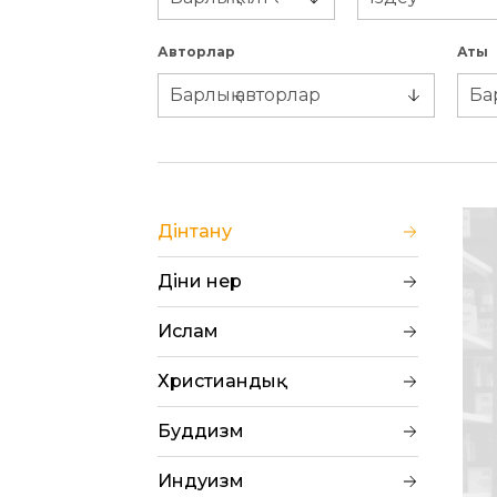
Авторлар
Аты
Дінтану
Діни өнер
Ислам
Христиандық
Буддизм
Индуизм