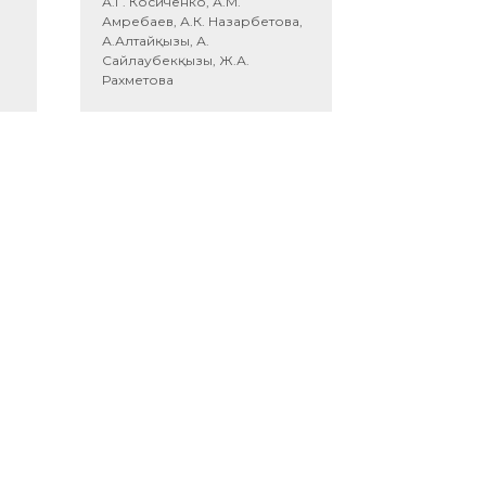
А.Г. Косиченко, А.М.
Амребаев, А.К. Назарбетова,
А.Алтайқызы, А.
Сайлаубекқызы, Ж.А.
Рахметова