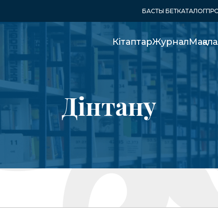
БАСТЫ БЕТ
КАТАЛОГ
ПРО
Кітаптар
Журнал
Мақал
Дінтану