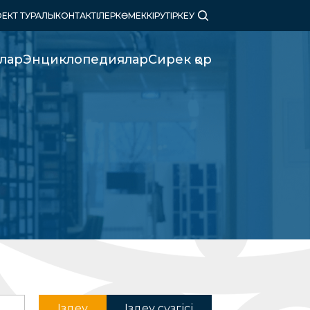
ЕКТ ТУРАЛЫ
КОНТАКТІЛЕР
КӨМЕК
КІРУ
ТІРКЕУ
алар
Энциклопедиялар
Сирек қор
Іздеу
Іздеу сүзгісі