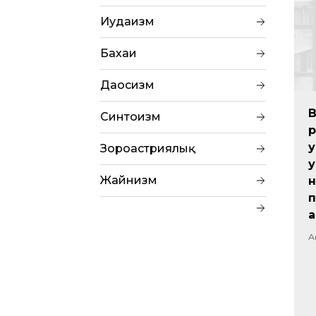
Иудаизм
Бахаи
Даосизм
Синтоизм
р
у
Зороастриялық
у
Жайнизм
н
п
а
А