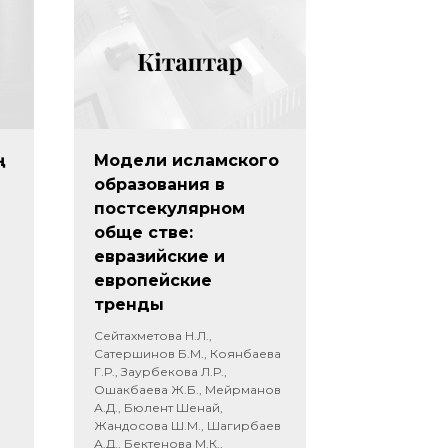
ң
Модели исламского
образования в
постсекулярном
обще стве:
евразийские и
европейские
тренды
Сейтахметова Н.Л.,
Сатершинов Б.М., Коянбаева
Г.Р., Заурбекова Л.Р.,
Ошакбаева Ж.Б., Мейрманов
А.Д., Бюлент Шенай,
Жандосова Ш.М., Шагирбаев
А.Д., Бектенова М.К.,