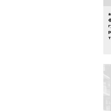
Қ
г
р
т