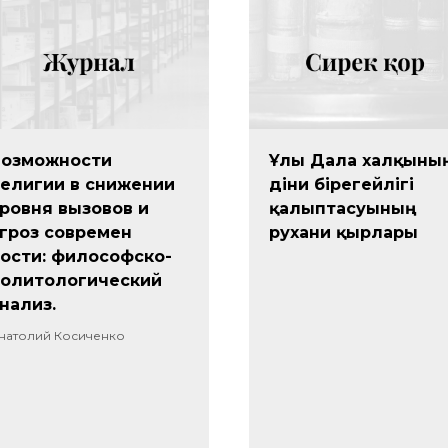
Возможности
Ұлы Дала халқыны
елигии в снижении
діни бірегейлігі
ровня вызовов и
қалыптасуының
гроз современ
рухани қырлары
ости: философско-
олитологический
нализ.
натолий Косиченко