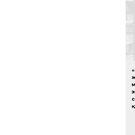
«
ж
м
э
қ