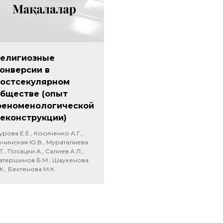
елигиозные
онверсии в
остсекулярном
бществе (опыт
феноменологической
еконструкции)
урова Е.Е., Косиченко А.Г.,
учинская Ю.В., Мураталиева
.Т., Посацки А., Салиев А.Л.,
атершинов Б.М., Шаукенова
.К., Бектенова М.К.