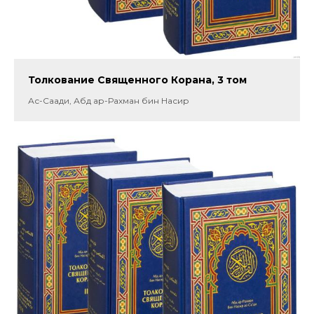
Толкование Священного Корана, 3 том
Ас-Саади, Абд ар-Рахман бин Насир