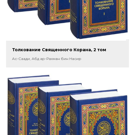
Толкование Священного Корана, 2 том
Ас-Саади, Абд ар-Рахман бин Насир