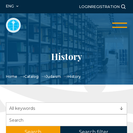
ENG
LOGIN
REGISTRATION
History
Home
Catalog
Judaism
History
Search
Search filter